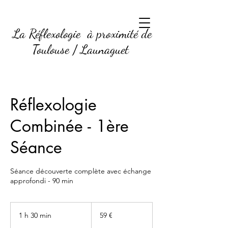
La Réflexologie à proximité de
Toulouse / Launaguet
Réflexologie
Combinée - 1ère
Séance
Séance découverte complète avec échange
approfondi - 90 min
59
euros
1 h 30 min
1
59 €
3