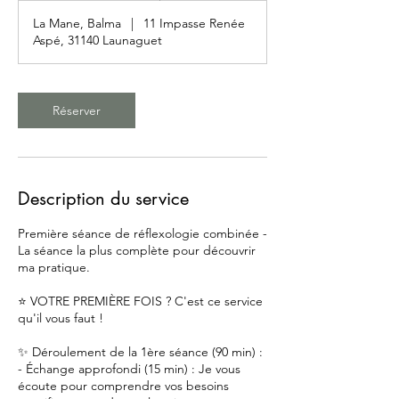
0
La Mane, Balma
|
11 Impasse Renée
m
Aspé, 31140 Launaguet
i
n
Réserver
Description du service
Première séance de réflexologie combinée -
La séance la plus complète pour découvrir
ma pratique.
⭐ VOTRE PREMIÈRE FOIS ? C'est ce service
qu'il vous faut !
✨ Déroulement de la 1ère séance (90 min) :
- Échange approfondi (15 min) : Je vous
écoute pour comprendre vos besoins