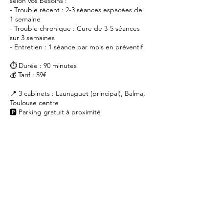
selon vos besoins :
- Trouble récent : 2-3 séances espacées de
1 semaine
- Trouble chronique : Cure de 3-5 séances
sur 3 semaines
- Entretien : 1 séance par mois en préventif
⏱️ Durée : 90 minutes
💰 Tarif : 59€
📍 3 cabinets : Launaguet (principal), Balma,
Toulouse centre
🅿️ Parking gratuit à proximité
Coordonnées
9 Avenue de Lagarde, Balma,
France
11 Impasse Renée Aspé, 31140
Launaguet, France