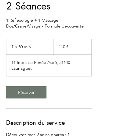
2 Séances
1 Réflexologie + 1 Massage
Dos/Crâne/Visage - Formule découverte
110
euros
1 h 30 min
1
110 €
3
0
11 Impasse Renée Aspé, 31140
m
Launaguet
i
n
Réserver
Description du service
Découvrez mes 2 soins phares : 1