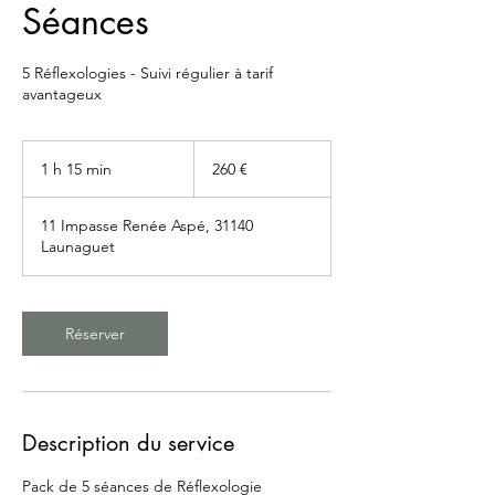
Séances
5 Réflexologies - Suivi régulier à tarif
avantageux
260
euros
1 h 15 min
1
260 €
1
5
11 Impasse Renée Aspé, 31140
m
Launaguet
i
n
Réserver
Description du service
Pack de 5 séances de Réflexologie