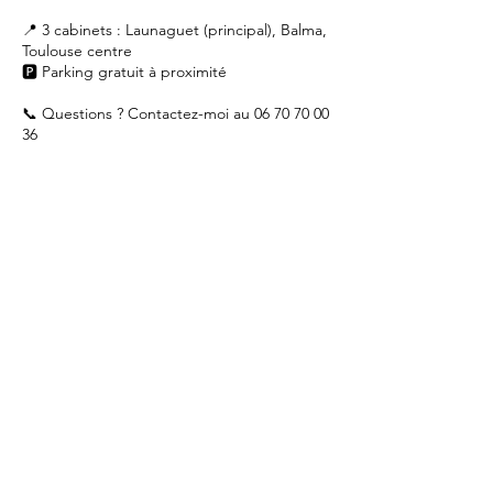
📍 3 cabinets : Launaguet (principal), Balma,
Toulouse centre
🅿️ Parking gratuit à proximité
📞 Questions ? Contactez-moi au 06 70 70 00
36
Coordonnées
11 Impasse Renée Aspé, 31140 Launaguet,
France
0670700036
brigitte_bois@hotmail.fr